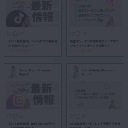
【SNS最新情報】TikTok2025年世界
新生活シーズンに効果的なインフルエ
で注目のクリエイ…
ンサーマーケティング施策５…
#SNS最新情報
#Instagram
Social Media Planner -
Social Media Planner -
Rino.T
Rino.T
【SNS最新情報】Instagramがショ
2025年最新SNSトレンド予測｜今後流