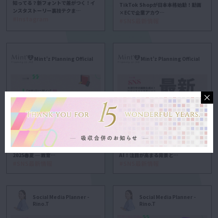
知ってる？新フォントで差がつく！イ
TikTok Shopが日本本格始動！動画
ンスタストーリー裏技テクま…
×ECで企業アカウ…
#Instagram
#SNS最新情報
Mint'z Planning Official
Mint'z Planning Official
【Z世代に届く！】TikTokトレンド
【SNS最新情報】大流行中の画像生成
2025春夏 ─ 教育…
AI！注目が高まる背景と…
#SNS最新情報
#SNS最新情報
Social Media Planner -
Social Media Planner -
Rino.T
Rino.T