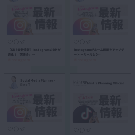
【SNS最新情報】InstagramのDMが
Instagramがホーム画面をアップデ
進化！「落書き」…
ート ーリールとD…
#Instagram
#Instagram
Social Media Planner -
Mint'z Planning Official
Rino.T