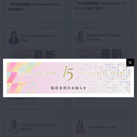
【SNS最新情報】Instagramリール
【SNS最新情報】Instagram Reels
内リンク追加で変わ…
のAI翻訳が…
#Instagram
##SNS最新情報
Social Media Planner –
Social Media Planner -
Suzuno
Hina
Instagramハッシュタグは5件まで｜
リールを「みんなで見る」時代へ
2026年の運用ア…
InstagramのTVアプ…
#Instagram
##SNS最新情報
Social Media Planner-
Secretary - Kana
Moeha