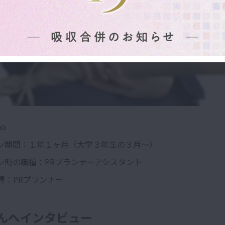
o
ン期間：１年１ヶ月（大学３年生の３月〜）
ン時の職種：PRプランナーアシスタント
種：PRプランナー
さんへインタビュー