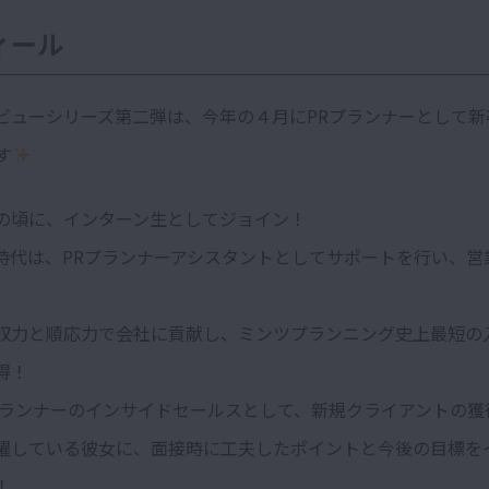
ィール
ビューシリーズ第二弾は、今年の４月にPRプランナーとして新
す
の頃に、インターン生としてジョイン！
時代は、PRプランナーアシスタントとしてサポートを行い、営
収力と順応力で会社に貢献し、ミンツプランニング史上最短の
得！
プランナーのインサイドセールスとして、新規クライアントの獲
躍している彼女に、面接時に工夫したポイントと今後の目標を
！