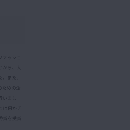
ファッショ
とから、大
た。また、
のための企
行いまし
とは何かチ
秀賞を受賞