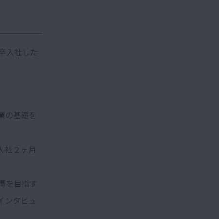
卒入社した
業の基礎を
入社２ヶ月
得を目指す
インタビュ