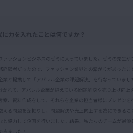
代に力を入れたことは何ですか？
ファッションビジネスのゼミに入っていました。ゼミの先生が
務経験者だったので、ファッション業界との繋がりがあったこ
企業と提携して「アパレル企業の課題解決」を行なっていまし
分かれて、アパレル企業が抱えている問題解決や売り上げ向上
考案、資料作成をして、それらを企業の担当者様にプレゼンを
抱える問題を深掘りし、問題解決や売上向上する為にできるこ
なと協力して企画を行いました。結果、私たちのチームが最優
できました！