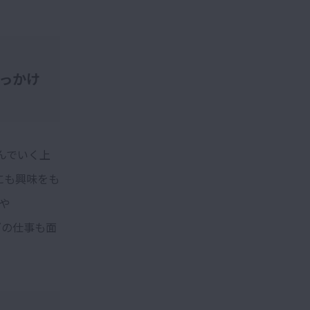
きっかけ
んでいく上
にも興味をも
や
グの仕事も面