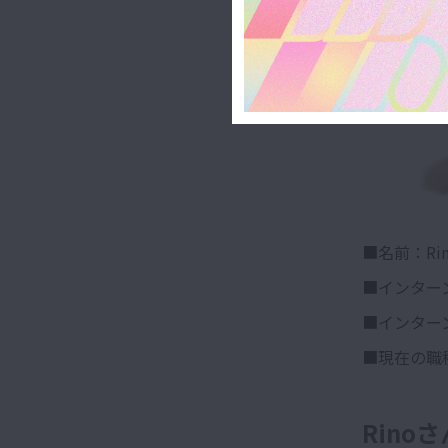
■名前：Rin
■インター
■インター
■現在の職
Rino