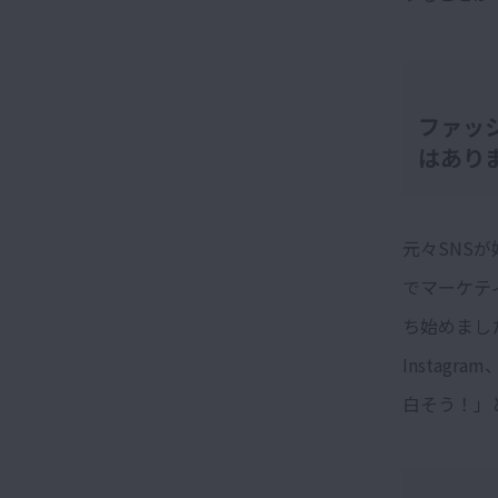
ファッ
はあり
元々SNS
でマーケテ
ち始めまし
Instag
白そう！」