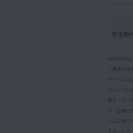
学生時
大学時代は
ン業界の実
手アパレル
グループに
画を一から
た！企業が
ームの皆ん
することが