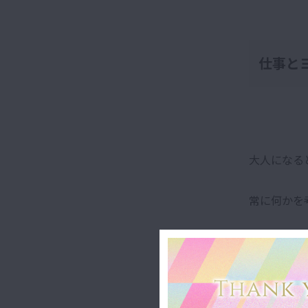
仕事と
大人になる
常に何かを
走り続けて
う事があり