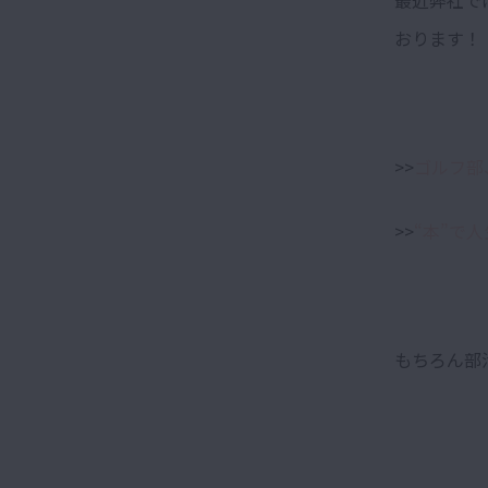
おります！
>>
ゴルフ部
>>
“本”で
もちろん部