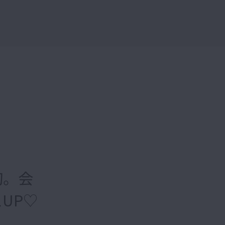
切。会
UP♡