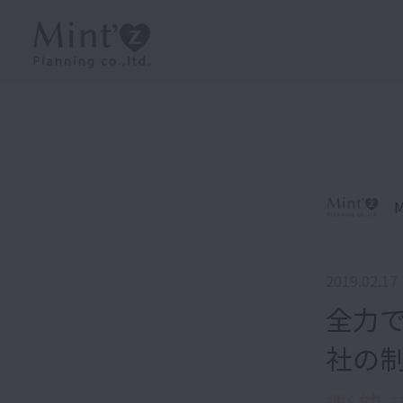
M
2019.02.17
全力
社の
#
働く女性
#