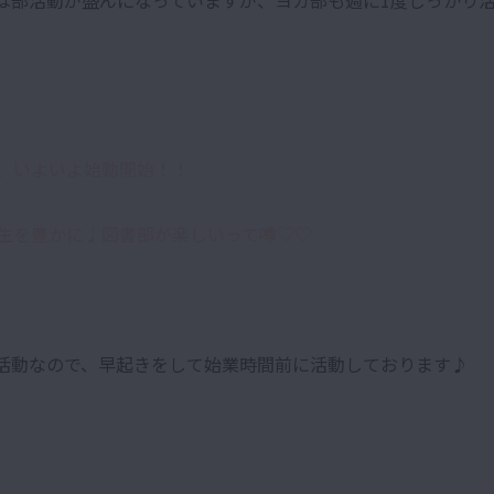
、いよいよ始動開始！！
人生を豊かに♩図書部が楽しいって噂♡♡
活動なので、早起きをして始業時間前に活動しております♪