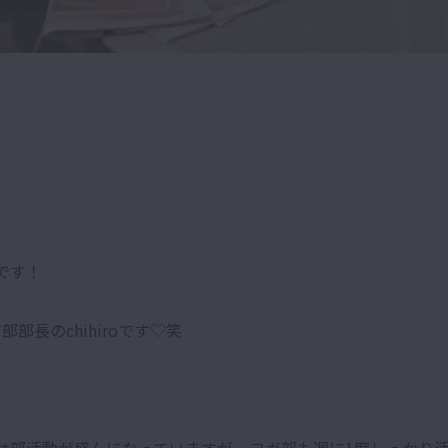
です！
部部長のchihiroです♡笑
は部活動が盛んになっていますが、ヨガ部も週に1度しっかり