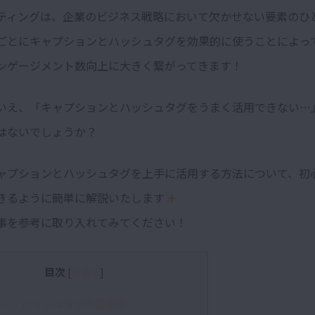
ケティングは、企業のビジネス戦略において欠かせない要素のひ
ごとにキャプションとハッシュタグを効果的に使うことによって
ンゲージメント数向上に大きく繋がってきます！
いえ、
「キャプションとハッシュタグをうまく活用できない…
はないでしょうか？
ャプションとハッシュタグを上手に活用する方法について、初
きるように簡単に解説いたします
事を参考に取り入れてみてください！
目次
[
非表示
]
ン・ハッシュタグの活用術