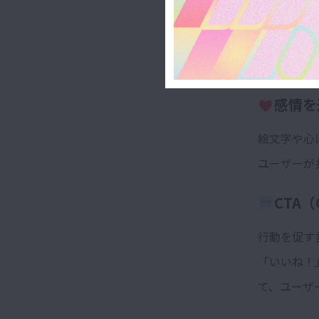
簡潔か
長すぎる文
要点を簡潔
感情を
絵文字や心
ユーザーが
CTA（
行動を促す
「いいね！
て、ユーザ