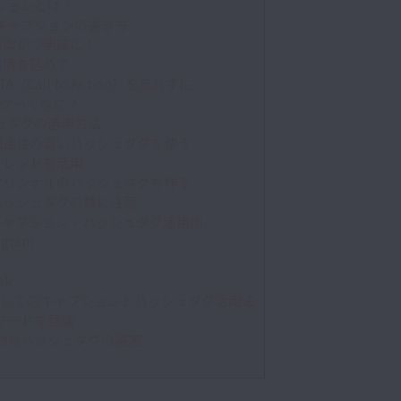
ションとは？
キャプションの書き方
簡潔かつ明確に！
感情を込めて
TA（Call to Action）を忘れずに
グってなに？
ュタグの活用方法
関連性の高いハッシュタグを使う
トレンドを活用
オリジナルのハッシュタグを作る
ハッシュタグの数に注意
キャプション・ハッシュタグ活用術
agram
ok
としてのキャプションとハッシュタグ活用法
ワードを意識
的なハッシュタグの選定