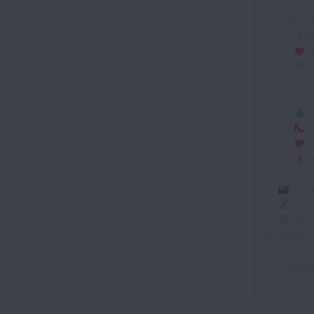
キャプ
上手な
C
ハッシュタ
ハッシ
SNS別！
Inst
X
TikT
SEO対策
①キー
②効果
まとめ