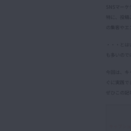
SNSマー
特に、投稿
の集客やエ
・・・とは
も多いので
今回は、キ
ぐに実践で
ぜひこの記
キャプショ