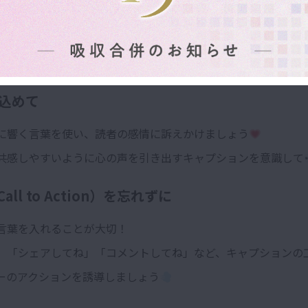
つ明確に！
章はユーザーが離脱する原因に！
に伝え、視覚的なコンテンツと合わせて印象を強めましょう
込めて
に響く言葉を使い、読者の感情に訴えかけましょう
共感しやすいように心の声を引き出すキャプションを意識して
Call to Action）を忘れずに
言葉を入れることが大切！
」「シェアしてね」「コメントしてね」など、キャプションの
ーのアクションを誘導しましょう