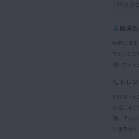
ハッシ
関連性
投稿に興味
を選ぶこと
例）ファッシ
トレン
SNSのト
を届けるこ
例）「#va
と効果的！