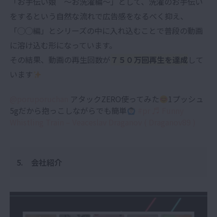
「お手伝い娘 〜お洗濯編〜」として、洗濯のお手伝い
をするという自然な流れで広告感をなるべく抑え、
「◯◯編」とシリーズの中に入れ込むことで普段の動画
に溶け込む形になっています。
その結果、動画の再生回数が
７５０万回再生を達成
して
います
@poruporuchan
アタックZERO使ってみた
1プッシュ
5gだから抱っこしながらでも簡単
#pr
♬ Funny
Whistling Train – Veaceslav Draganov ( Draganov89 )
5. 会社紹介