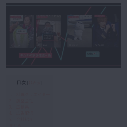
目次
[
非表示
]
1. 料理クリエイター
2. 航空会社
3. 広島県
4. 広告配信
5. 会社紹介
まとめ