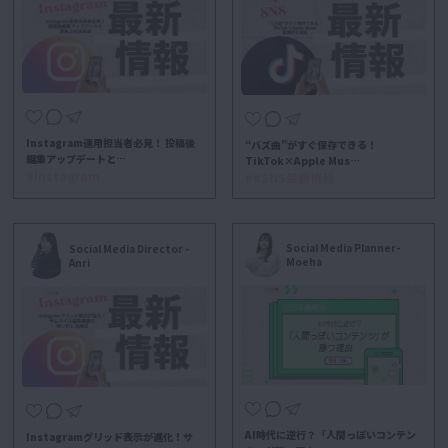
Instagram運用担当者必見！ 投稿後
“バズ曲”がすぐ保存できる！
編集アップデートと…
TikTok×Apple Mus…
#Instagram
##SNS最新情報
Social Media Planner-
Social Media Director -
Moeha
Anri
AI時代に逆行？「人間っぽいコンテン
Instagramグリッド表示が進化！サ