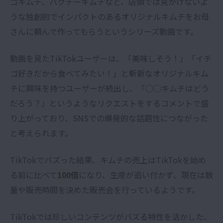
ゴキムチ、パクチーキムチなど、店頭では見かけないよ
うな独創的でインパクトのあるオリジナルキムチをお母
さんに頼んで作ってもらうというシリーズ動画です。
動画を見たTikTokユーザーは、「美味しそう！」「イチ
ゴ好きだから食べてみたい！」と斬新なオリジナルキム
チに興味を持つユーザーが続出し、「◯◯キムチはどう
だろう？」というようなリクエストをするコメントで盛
り上がっており、SNSでの爆発的な話題性につながった
と考えられます。
TikTok
でバズった結果、キムチの売上はTikTokを始め
る前に比べて
100倍
になり、生産が追い付かず、現在は数
量や販売時間を決めた販売会を行っているようです。
TikTokでは珍しいコンテンツがバズる特性を活かした、