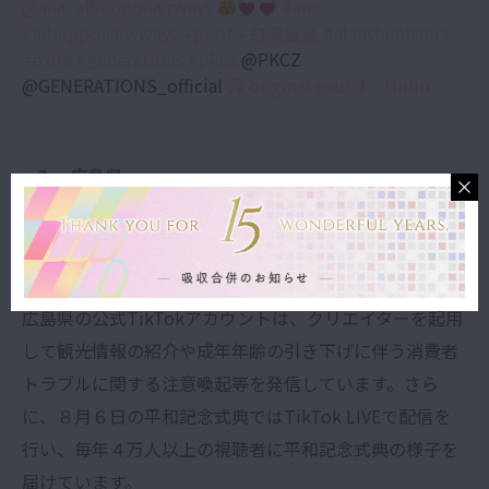
@ana_allnipponairways
#ana
#allnipponaiwways
#pilot
#白濱亜嵐
#alanshirahama
#exile
#generations
#pkcz
@PKCZ
@GENERATIONS_official
♬ original sound – Hulio
3. 広島県
【公式】広島県：
@hiroshima_pref
広島県の公式TikTokアカウントは、クリエイターを起用
して観光情報の紹介や成年年齢の引き下げに伴う消費者
トラブルに関する注意喚起等を発信しています。
さら
に、８月６日の平和記念式典ではTikTok LIVEで配信を
行い、毎年４万人以上の視聴者に平和記念式典の様子を
届けています。