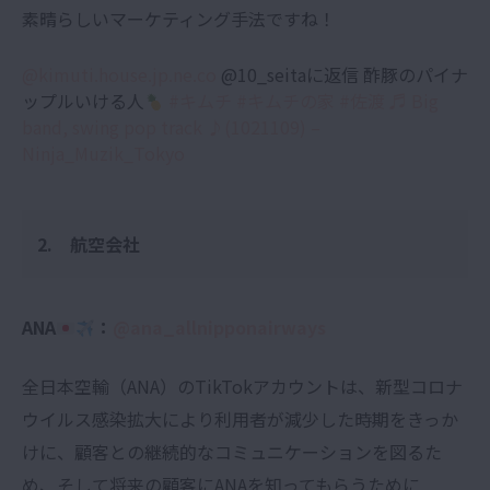
素晴らしいマーケティング手法ですね！
@kimuti.house.jp.ne.co
@10_seitaに返信 酢豚のパイナ
ップルいける人
#キムチ
#キムチの家
#佐渡
♬ Big
band, swing pop track ♪(1021109) –
Ninja_Muzik_Tokyo
2. 航空会社
ANA
：
@ana_allnipponairways
全日本空輸（ANA）のTikTokアカウントは、新型コロナ
ウイルス感染拡大により利用者が減少した時期をきっか
けに、顧客との継続的なコミュニケーションを図るた
め、そして将来の顧客にANAを知ってもらうために