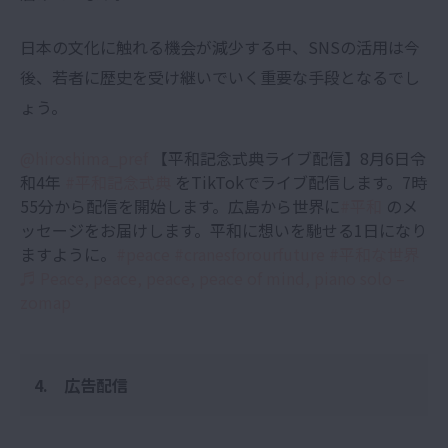
日本の文化に触れる機会が減少する中、SNSの活用は今
後、若者に歴史を受け継いでいく重要な手段となるでし
ょう。
@hiroshima_pref
【平和記念式典ライブ配信】8月6日令
和4年
#平和記念式典
をTikTokでライブ配信します。7時
55分から配信を開始します。広島から世界に
#平和
のメ
ッセージをお届けします。平和に想いを馳せる1日になり
ますように。
#peace
#cranesforourfuture
#平和な世界
♬ Peace, peace, peace, peace of mind, piano solo –
zomap
4. 広告配信