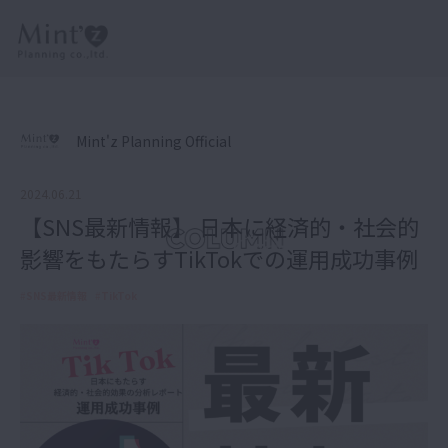
Mint'z Planning Official
2024.06.21
【SNS最新情報】 日本に経済的・社会的
影響をもたらすTikTokでの運用成功事例
#
SNS最新情報
#
TikTok