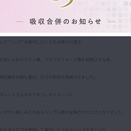
録のコスメ
して“リップ”を制作したいとのお声がけ頂き、
の思い入れやファン層、ブランドイメージ等を反映させる為、
見交換を何度も重ね、ロゴの制作を完成させました。
タレントさんのキラキラしたイメージと
いやすい親しみさのあるシンプル感を反映させたロゴとなりました
れのあるロゴを使用して誕生したコスメリップデザインが、