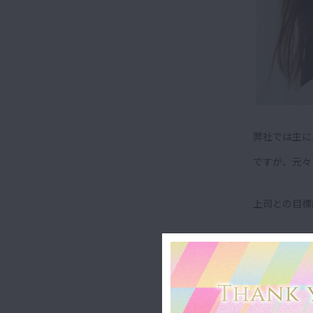
弊社では主に
ですが、元々
上司との目標
「自身のプロ
そんな事がき