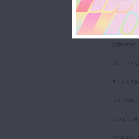
｜雑誌付
雑誌の付録と
タレントさん
チーム内で意
ファンの思う
いつまでも使
そんな思いい