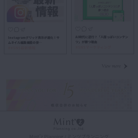
AI時代に逆行？「人間っぽいコンテン
Instagramグリッド表示が進化！サ
ツ」が勝つ理由
ムネイル編集機能の使…
#SNSマーケティング
##SNS最新情報
Mint'z Planning / ミンツプランニング