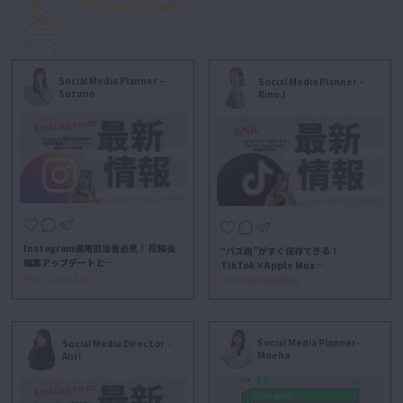
Social Media Planner –
Social Media Planner -
Suzuno
Rino.I
Instagram運用担当者必見！ 投稿後
“バズ曲”がすぐ保存できる！
編集アップデートと…
TikTok×Apple Mus…
#Instagram
##SNS最新情報
Social Media Planner-
Social Media Director -
Moeha
Anri