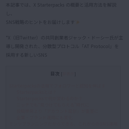
本記事では、X Starterpacks の概要と活用方法を解説
し、
SNS戦略のヒントをお届けします
*X（旧Twitter）の共同創業者ジャック・ドーシー氏が主
導し開発された、分散型プロトコル「AT Protocol」を
採用する新しいSNS
目次
[
非表示
]
Starterpacksの活用でフォロワーと認知を伸ばす
Starterpacksとは？
Starterpacksで何が変わるのか？
ニッチでも“見つけてもらえる”時代に
投稿単発より「アカウント設計」が重要に
企業・ブランド運用にも変化
ミンツプランニングだからできる、これからのSNS運用