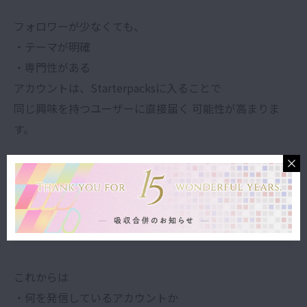
フォロワーが少なくても、
・テーマが明確
・専門性がある
アカウントは、Starterpacksに入ることで
同じ興味を持つユーザーに直接届く 可能性が高まりま
す。
大量拡散より「適切な人に届く」設計へ。
投稿単発より「アカウント設計」が重要に
これからは
・何を発信しているアカウントか