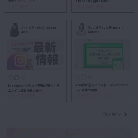
TikTok×Apple Mus…
#Instagram
##SNS最新情報
Social Media Planner-
Social Media Director -
Moeha
Anri
AI時代に逆行？「人間っぽいコンテン
Instagramグリッド表示が進化！サ
ツ」が勝つ理由
ムネイル編集機能の使…
#SNSマーケティング
##SNS最新情報