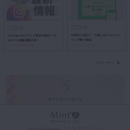
AI時代に逆行？「人間っぽいコンテン
Instagramグリッド表示が進化！サ
ツ」が勝つ理由
ムネイル編集機能の使…
#SNSマーケティング
##SNS最新情報
Mint'z Planning / ミンツプランニング