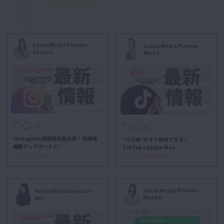
Social Media Planner –
Social Media Planner -
Suzuno
Rino.I
Instagram運用担当者必見！ 投稿後
“バズ曲”がすぐ保存できる！
編集アップデートと…
TikTok×Apple Mus…
#Instagram
##SNS最新情報
Social Media Planner-
Social Media Director -
Moeha
Anri