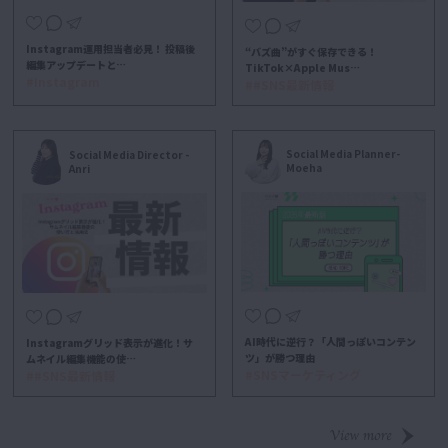
Instagram運用担当者必見！ 投稿後
“バズ曲”がすぐ保存できる！
編集アップデートと…
TikTok×Apple Mus…
#Instagram
##SNS最新情報
Social Media Planner-
Social Media Director -
Moeha
Anri
AI時代に逆行？「人間っぽいコンテン
Instagramグリッド表示が進化！サ
ツ」が勝つ理由
ムネイル編集機能の使…
#SNSマーケティング
##SNS最新情報