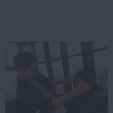
・
・
・