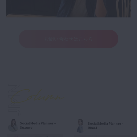
お問い合わせはこちら
Social Media Planner –
Social Media Planner -
Suzuno
Rino.I