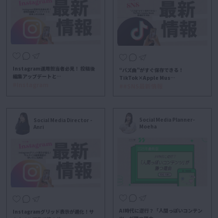
Instagram運用担当者必見！ 投稿後
“バズ曲”がすぐ保存できる！
編集アップデートと…
TikTok×Apple Mus…
#Instagram
##SNS最新情報
Social Media Planner-
Social Media Director -
Moeha
Anri
AI時代に逆行？「人間っぽいコンテン
Instagramグリッド表示が進化！サ