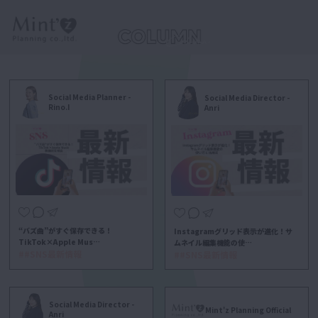
Social Media Planner -
Social Media Director -
Rino.I
Anri
“バズ曲”がすぐ保存できる！
Instagramグリッド表示が進化！サ
TikTok×Apple Mus…
ムネイル編集機能の使…
##SNS最新情報
##SNS最新情報
Social Media Director -
Mint'z Planning Official
Anri