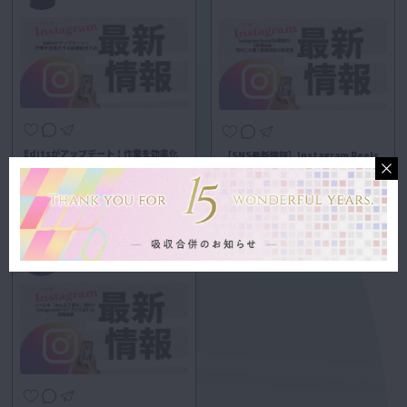
Editsがアップデート！作業を効率化
【SNS最新情報】Instagram Reels
する新機能まとめ
のAI翻訳が…
##SNS最新情報
##SNS最新情報
Social Media Planner -
Hina