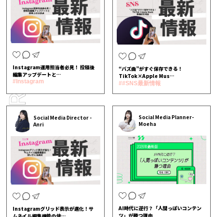
Instagram運用担当者必見！ 投稿後
“バズ曲”がすぐ保存できる！
編集アップデートと…
TikTok×Apple Mus…
#Instagram
##SNS最新情報
Social Media Planner-
Social Media Director -
Moeha
Anri
AI時代に逆行？「人間っぽいコンテン
Instagramグリッド表示が進化！サ
ツ」が勝つ理由
ムネイル編集機能の使…