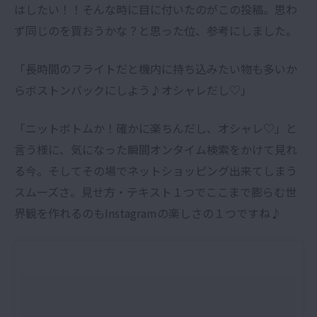
はしたい！！そんな時に目に付いたのがこの投稿。思わ
ず同じのを買おうかな？と思った位、参考にしました。
「長時間のフライトだと機内に持ち込みたい物も多いか
らボストンバックにしよう♪オシャレだし♡」
「ニットボトムか！確かに楽ちんだし、オシャレ♡」と
言う様に、気になった瞬間オンタイム検索をかけて見れ
る今。そしてその場でネットショッピング出来てしまう
スムーズさ。見せ方・テキスト１つでここまで膨らむ世
界観を作れるのもInstagramの楽しさの１つですね♪