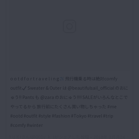
o o t d f o r t r a v e l i n g
飛行機乗る時は絶対comfy
outfit
Sweater & Outer は @beautifulsail_official のおに
ゅう!! Pants も @zara のおにゅう!!!! SALEがいろんなとこで
やってるから 旅行前にたくさん買い物しちゃった #me
#ootd #outfit #style #fashion #Tokyo #travel #trip
#comfy #winter
Y U K I
さん(@001y_k_)がシェアした投稿 –
2018年 1月月24日午後5時37分PST