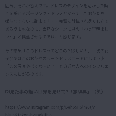
囲気、それが答えです。ドレスのデザインを活かした動
きを感じるポージング・ドレスとマッチしたお花たち。
嫌味なくらいに靴までも・・完璧に計算され尽くしたで
あろう１枚なのに、自然なシーンに見え「わっ♡羨まし
い〜」と興奮させるのでは、と感じます。
その結果「このドレスってどこの？欲しい！」「次の女
子会ではこのお花やカラーをドレスコードにしよう♪」
「この写真やばくな〜い？」と身近な人へのインフルエ
ンスに繋がるのです。
⑵見た事の無い世界を見せて?「旅辞典」（笑）
https://www.instagram.com/p/Beh55FSlm6t/?
hl=ja&taken-by=sakiiiya