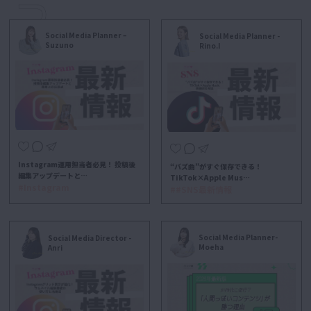
Social Media Planner –
Social Media Planner -
Suzuno
Rino.I
Instagram運用担当者必見！ 投稿後
“バズ曲”がすぐ保存できる！
編集アップデートと…
TikTok×Apple Mus…
#Instagram
##SNS最新情報
Social Media Planner-
Social Media Director -
Moeha
Anri