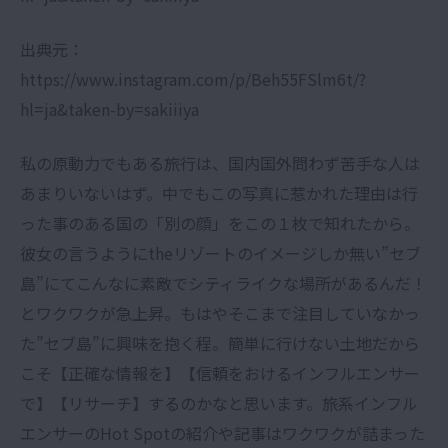
出典元：
https://www.instagram.com/p/Beh55FSlm6t/?
hl=ja&taken-by=sakiiiya
私の原動力でもある旅行は、国内国外問わず苦手な人は
あまりいないはず。中でもこの写真に惹かれた理由は行
った事のある国の「別の顔」をこの１枚で知れたから。
彼女の言うようにtheリゾートのイメージしか無い”セブ
島”にてこんなに素敵でシティライクな場所があるんだ！
とワクワクが急上昇。もはやそこまで注目していなかっ
た”セブ島”に興味を抱く程。簡単に行けない土地だから
こそ【正確な情報を】【信頼をおけるインフルエンサー
で】【リサーチ】するのかなと思います。旅系インフル
エンサーのHot Spotの紹介や記事はワクワクが詰まった