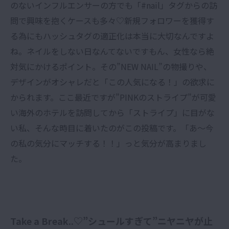
のないインフルエンサーの方でも「#nail」タグからの訪
問で興味を抱くケースも多々♡新規フォロワーを獲得す
る為にもハッシュタグの適正化は本当に大切なんですよ
ね。ネイルをしない日なんてないですもん、女性なら絶
対気にかけるポイント。その”NEW NAIL”の物撮りや、
デザインがオシャレだと「この人気になる！」の欲求に
かられます。ここ最近ですが”PINKのストライプ”が可愛
い海外のホテルを訪問してから「ストライプ」に目がな
い私、そんな時目に着いたのがこの投稿です。「あ〜今
の私の気分にマッチする！！」っと気分が高まりまし
た。
Take a Break..♡”シュールすぎて”ニヤニヤが止