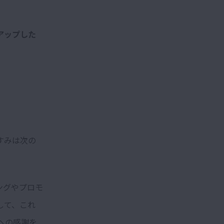
アップした
すみは次の
ングやプロモ
して、これ
への感謝を