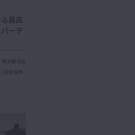
なる最高
目パーテ
地：東京都渋谷
)に完全招待