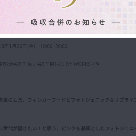
フィスお披露目パーティー開催概要】
制
年1月26日(金) 18:00~20:00
都渋谷区千駄ヶ谷5丁目1-11 IVY WORKS 4階
貴重にした、フィンガーフードとフォトジェニックなサプライ
ル世代が働きたい！と思う、ピンクを基調としたフォトジェニ