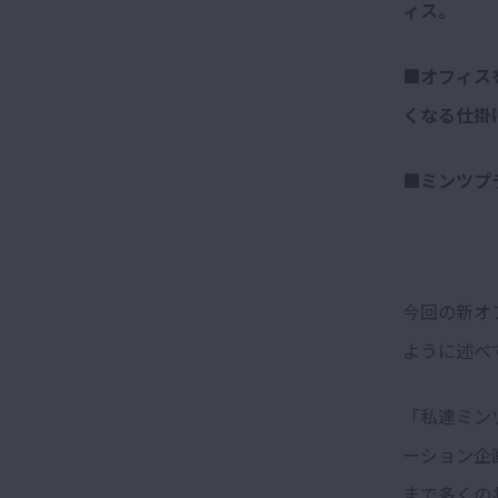
ィス。
■オフィス
くなる仕掛
■ミンツプ
今回の新オ
ように述べ
「私達ミン
ーション企
まで多くの