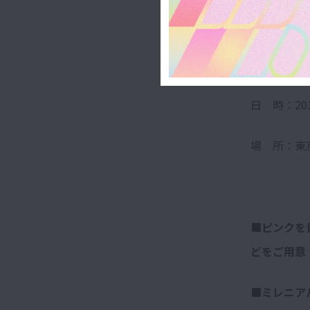
【新オ
*完全招待
日 時：2018
場 所：東京
■ピンクを
どをご用意
■ミレニア