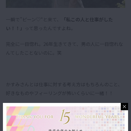
一瞬で”
ピーン♡
“と来て、
「私この人と仕事がした
い！！」
って思ったんですよね。
完全に一目惚れ。26年生きてきて、男の人に一目惚れな
んてしたことないのに。笑
かすみさんとは仕事に対する考え方はもちろんのこと、
好きなものやフィーリングが怖いくらいに一緒！！
なのでプライベートもまるごと、本当に本当にお世話に
なっています。