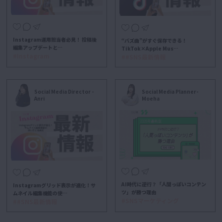
Instagram運用担当者必見！ 投稿後
“バズ曲”がすぐ保存できる！
編集アップデートと…
TikTok×Apple Mus…
#Instagram
##SNS最新情報
Social Media Planner-
Social Media Director -
Moeha
Anri
AI時代に逆行？「人間っぽいコンテン
Instagramグリッド表示が進化！サ
ツ」が勝つ理由
ムネイル編集機能の使…
#SNSマーケティング
##SNS最新情報