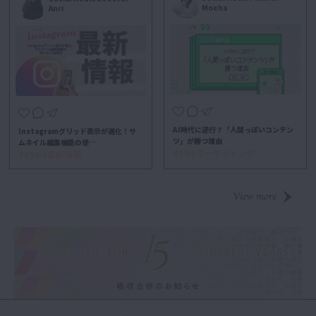
Moeha
Anri
AI時代に逆行？「人間っぽいコンテン
Instagramグリッド表示が進化！サ
ツ」が勝つ理由
ムネイル編集機能の使…
#SNSマーケティング
##SNS最新情報