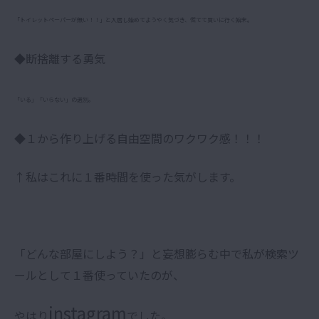
「トイレットペーパーが無い！！」と入居し始めてようやく気づき、慌てて買いに行く始末。
◆断捨離する勇気
「いる」「いらない」の選別。
◆１から作り上げる自由空間のワクワク感！！！
↑私はこれに１番時間を使った気がします。
「どんな部屋にしよう？」と妄想膨らむ中で私が検索ツ
ールとして１番使っていたのが、
instagram
やはり
でした。