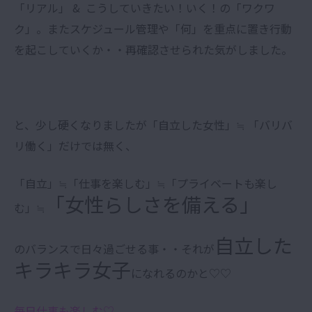
「リアル」 & こうしていきたい！いく！の「ワクワ
ク」。またスケジュール管理や「何」を重点に置き行動
を起こしていくか・・再確認させられた気がしました。
と、少し硬くなりましたが「自立した女性」≒ 「バリバ
リ働く」だけでは無く、
「自立」≒「仕事を楽しむ」≒「プライベートも楽し
「女性らしさを備える」
む」≒
自立した
のバランスで日々過ごせる事・・それが
キラキラ女子
になれるのかと♡♡
毎日仕事も楽しむ♡