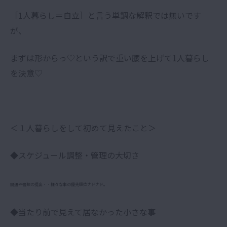
［1人暮らし＝自立］と言う単調な解釈では無いです
が、
まずは形からっ♡という訳で重い腰を上げて1人暮らし
を決意♡
＜１人暮らしをして初めて見えたこと＞
◆スケジュール調整・管理の大切さ
開通や書類の提出・・様々な事の優先順位ナドナド。
◆当たり前で見えて居なかった小さな事