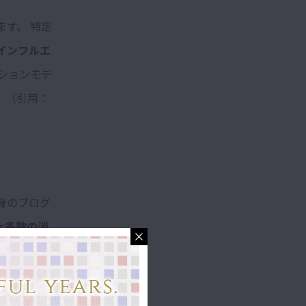
す。 特定
インフルエ
ションモデ
。（引用：
身のブログ
大多数の消
い！” と思