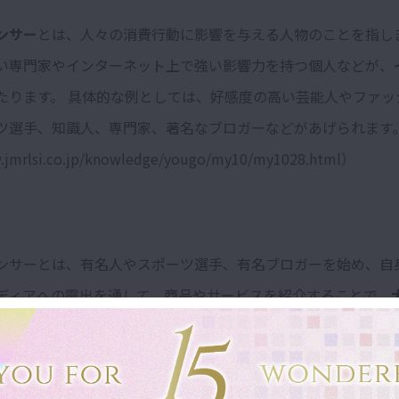
ンサー
とは、人々の消費行動に影響を与える人物のことを指しま
い専門家やインターネット上で強い影響力を持つ個人などが、
たります。 具体的な例としては、好感度の高い芸能人やファッ
ツ選手、知識人、専門家、著名なブロガーなどがあげられます
.jmrlsi.co.jp/knowledge/yougo/my10/my1028.html）
ンサーとは、有名人やスポーツ選手、有名ブロガーを始め、自
メディアへの露出を通して、商品やサービスを紹介することで、
な影響力を発揮するキーパーソン
のことを意味します。
なインフルエンサーに憧れて、私も ”インフルエンサーになりた