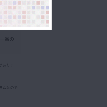
一番の
場がありま
ラム
なので