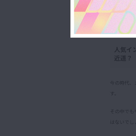
ったとき、
人気イ
近道？
今の時代、メ
す。
その中でも
はないでし