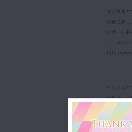
インフルエ
分野に詳し
ンサー
にあ
ル、スポー
http://www
インフルエ
やSNS、
費者に大き
では、そん