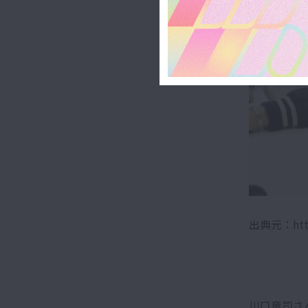
出典元：https
川口竜司さ