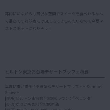
都内にいながらも贅沢な空間でスイーツを食べれるなん
て最高ですね♡夜にはBBQもできるみたいなので今夏マ
ストスポットになりそう！
ヒルトン東京お台場デザートブッフェ概要
真夏に雪が降る!?不思議なデザートブッフェ〜Summer
Snow〜
[場所]ヒルトン東京お台場2階ラウンジ”ベランダ”
[交通]ゆりかもめ線台場駅直通
[期間]2016年6月1日(水)〜8月31日(水)