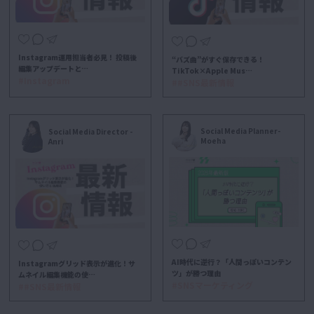
Instagram運用担当者必見！ 投稿後
“バズ曲”がすぐ保存できる！
編集アップデートと…
TikTok×Apple Mus…
#Instagram
##SNS最新情報
Social Media Planner-
Social Media Director -
Moeha
Anri
AI時代に逆行？「人間っぽいコンテン
Instagramグリッド表示が進化！サ
ツ」が勝つ理由
ムネイル編集機能の使…
#SNSマーケティング
##SNS最新情報