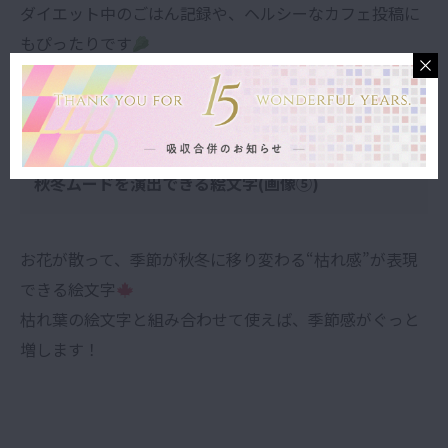
ダイエット中のごはん記録や、ヘルシーなカフェ投稿に
もぴったりです
秋冬ムードを演出できる絵文字(画像⑤)
お花が散って、季節が秋冬に移り変わる“枯れ感”が表現
できる絵文字
枯れ葉の絵文字と組み合わせて使えば、季節感がぐっと
増します！