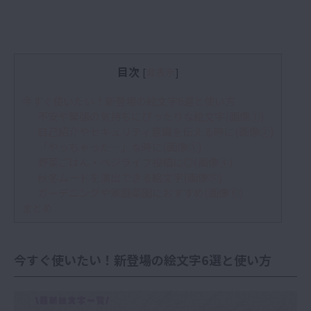
目次
[
非表示
]
今すぐ使いたい！新登場の絵文字6選と使い方
不安や緊張の気持ちにぴったりな絵文字(画像①)
自己紹介やセキュリティ意識を伝える時に(画像②)
「やっちゃった…」な時に(画像③)
野菜ごはん・ベジライフ投稿に◎(画像④)
秋冬ムードを演出できる絵文字(画像⑤)
ガーデニングや家庭菜園におすすめ(画像⑥)
まとめ
今すぐ使いたい！新登場の絵文字6選と使い方