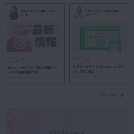
Social Media Planner-
Social Media Director -
Moeha
Anri
AI時代に逆行？「人間っぽいコンテン
Instagramグリッド表示が進化！サ
ツ」が勝つ理由
ムネイル編集機能の使…
#SNSマーケティング
##SNS最新情報