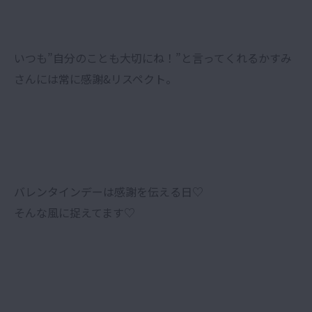
いつも”自分のことも大切にね！”と言ってくれるかすみ
さんには常に感謝&リスペクト。
バレンタインデーは感謝を伝える日♡
そんな風に捉えてます♡