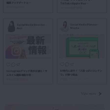
編集アップデートと…
TikTok×Apple Mus…
#Instagram
##SNS最新情報
Social Media Planner-
Social Media Director -
Moeha
Anri
AI時代に逆行？「人間っぽいコンテン
Instagramグリッド表示が進化！サ
ツ」が勝つ理由
ムネイル編集機能の使…
#SNSマーケティング
##SNS最新情報