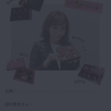
出典：
https://www.instagram.com/tanakaofficial/
田中里奈さん♡