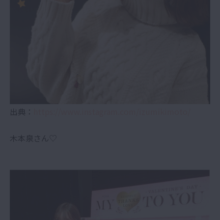
出典：
https://www.instagram.com/izumikimoto/
木本泉さん♡