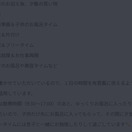
– 子供のお迎え後、夕飯の買い物
宅
– 夕飯準備＆子供のお風呂タイム
 夕食＆片付け
 洗濯＆フリータイム
 子供就寝＆お仕事再開
– 自分のお風呂や美容タイムなど
働かせていただいているので、１日の時間を有意義に使えるよ
活用しています。
勤務時間（9:30〜17:00）のあと、ゆっくりお風呂に入った
たいので、子供だけ先にお風呂に入ってもらって、その間に夕
ータイムには息子と一緒にお勉強したりして過ごしています