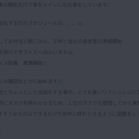
業の開拓を行う事をメインにお仕事をしています。
出社する日のスケジュールは、、、
 起床してお弁当と朝ごはん、子供と自分の身支度の準備開始
 子供を預けてオフィスへ向かいます
 オフィス到着 業務開始！
ルの確認などから始めます
皆とちょっとした会話をする事が、とても良いリフレッシュに
内にタスクを終わらせるため、１日のタスクを整理してから業
きそうなものはできるだけ午前中に終わらせるように調整をし
社