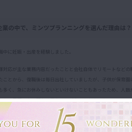
。
企業の中で、ミンツプランニングを選んだ理由は？
職中に妊娠・出産を経験しました。
様対応が主な業務内容だったことと会社自体でリモートなどの
たことから、復職後は毎日出社していましたが、子供が保育園
も多く、急にお休みしないといけないこともあったため、人数
たため周囲へ申し訳なく思うことが多々ありました。
のInstagramアカウントの運用や、顧客獲得のための営業案な
こともあり、SNSマーケティングに興味がありました。そんな
る環境を探していた時に、Instagramで偶然ミンツプランニン