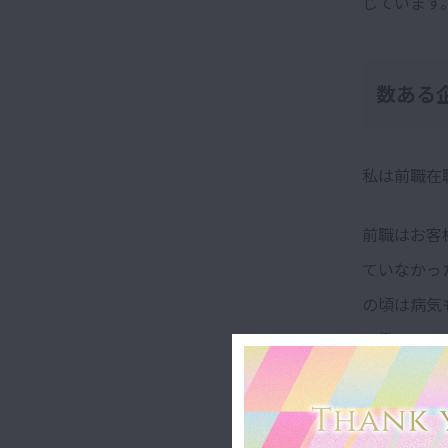
じています
数ある
私は前職在
前職はお客
ていなかっ
の頃は病気
で働いてい
また、店舗
会があった
ト勤務でき