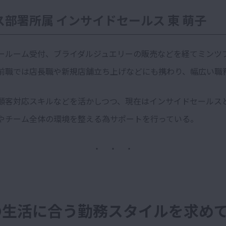
ス部署所属 インサイドセールス 東 萌子
ールーム受付、ブライダルジュエリーの販売などを経てミンツ
前職では店長職や新規店舗立ち上げなどにも携わり、幅広い職
顧客対応スキルなどを活かしつつ、現在はインサイドセールス
やチーム全体の環境を整える為サポートを行っている。
・ ・ ・
の生活に合う勤務スタイルを求め