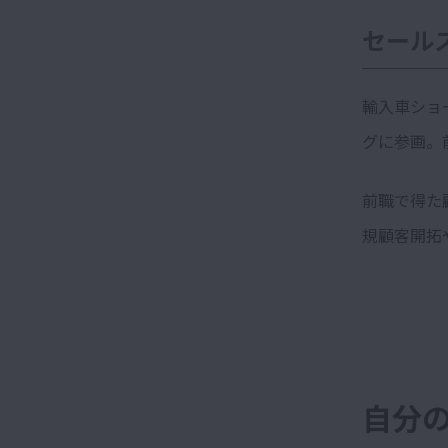
セール
輸入車ショ
グに参画。
前職で得た
規顧客開拓
自分