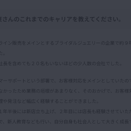
東さんのこれまでのキャリアを教えてください。
ライン販売をメインとするブライダルジュエリーの企業で約９
た。
社長を含めても２０名もいないほどの少人数の会社でした。
マーサポートという部署で、お客様対応をメインとしていたの
なかったため業務の垣根があまりなく、そのおかげで、お客様
理や発注など幅広く経験することができました。
１年半後には新店立ち上げ、２年目には店長も経験させていた
で、新人教育なども行い、自分自身も社会人として大きく成長