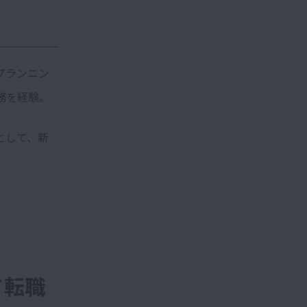
プランニン
務を経験。
として、新
て転職