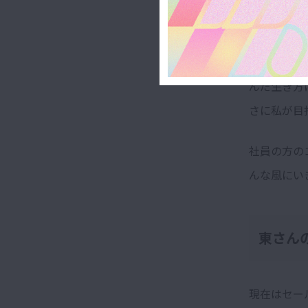
した。
企業理念と
んだ生き方
さに私が目
社員の方の
んな風にい
東さん
現在はセー