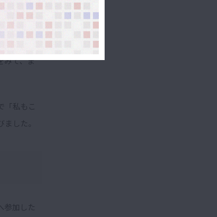
性が自ら選
をみて、ま
で「私もこ
びました。
へ参加した