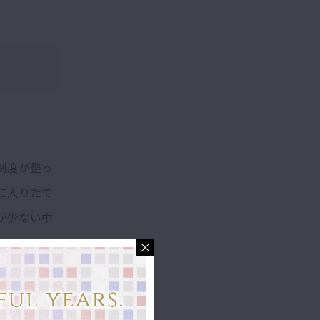
制度が整っ
に入りたて
が少ない中
どを考える機
中、リモー
グに出会いま