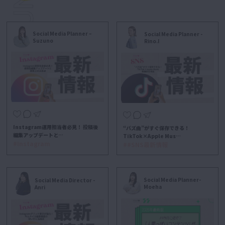
Social Media Planner –
Social Media Planner -
Suzuno
Rino.I
Instagram運用担当者必見！ 投稿後
“バズ曲”がすぐ保存できる！
編集アップデートと…
TikTok×Apple Mus…
#Instagram
##SNS最新情報
Social Media Planner-
Social Media Director -
Moeha
Anri