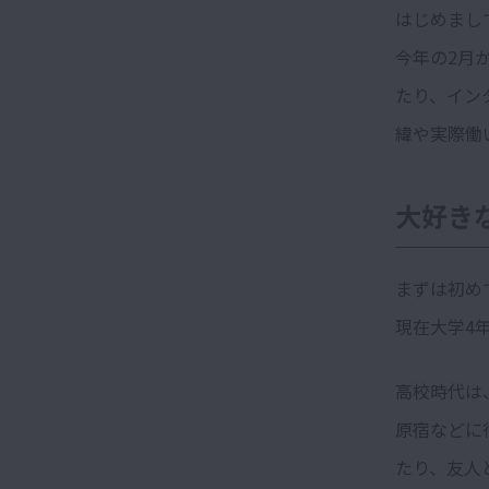
はじめまし
今年の2月か
たり、イン
緯や実際働
大好き
まずは初め
現在大学4年
高校時代は
原宿などに
たり、友人と