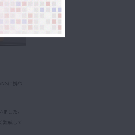
NSに携わ
いました。
く難航して