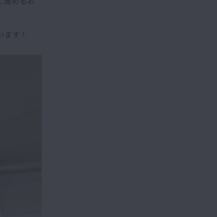
て進めるお
います！