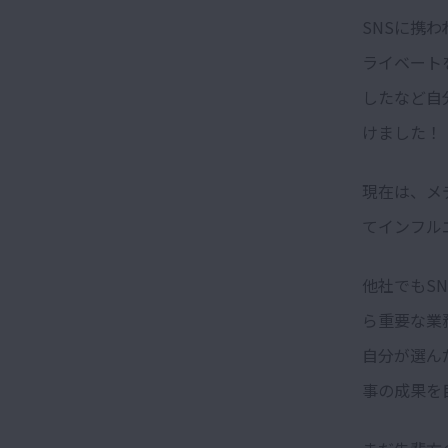
SNSに携
ライベートを
したなど自
けました！
現在は、メ
てインフル
他社でもS
ら重要な業
自分が選ん
事の成果を