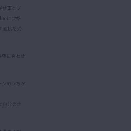
が仕事とプ
lueに共感
て面接を受
要望に合わせ
ーンのうちか
で自分の仕