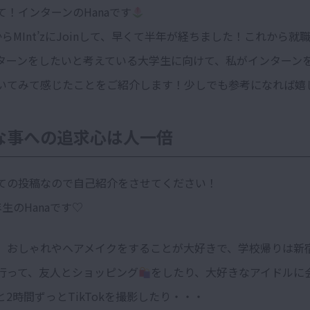
て！インターンのHanaです
らMInt’zにJoinして、早くて半年が経ちました！これから就
ターンをしたいと考えている大学生に向けて、私がインターン
いてみて感じたことをご紹介します！少しでも参考になれば嬉
な事への追求心は人一倍
ての投稿なので自己紹介をさせてください！
生のHanaです♡
、おしゃれやヘアメイクをすることが大好きで、学校帰りは新
行って、友人とショッピング
をしたり、大好きなアイドルに
2時間ずっとTikTokを撮影したり・・・