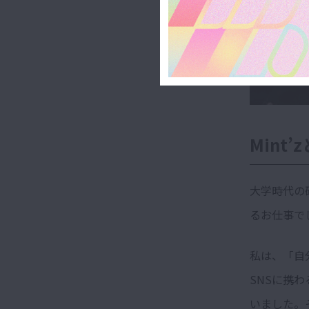
Mint
大学時代の
るお仕事で
私は、「自
SNSに携
いました。そ