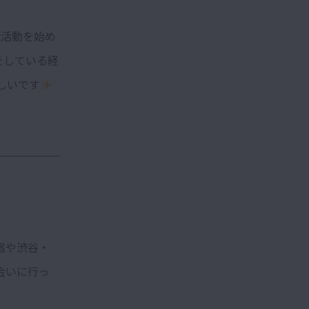
職活動を始め
をしている経
しいです
宿や渋谷・
会いに行っ