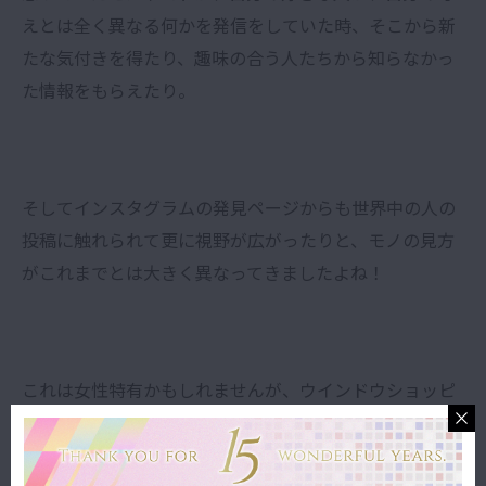
えとは全く異なる何かを発信をしていた時、そこから新
たな気付きを得たり、趣味の合う人たちから知らなかっ
た情報をもらえたり。
そしてインスタグラムの発見ページからも世界中の人の
投稿に触れられて更に視野が広がったりと、モノの見方
がこれまでとは大きく異なってきましたよね！
これは女性特有かもしれませんが、ウインドウショッピ
ングをしていた時に「これ可愛い！！」と運命的な出会
いをした経験、ありませんか？笑