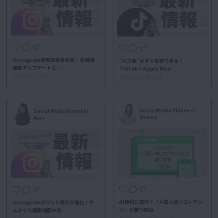
Instagram運用担当者必見！ 投稿後
“バズ曲”がすぐ保存できる！
編集アップデートと…
TikTok×Apple Mus…
#Instagram
##SNS最新情報
Social Media Planner-
Social Media Director -
Moeha
Anri
AI時代に逆行？「人間っぽいコンテン
Instagramグリッド表示が進化！サ
ツ」が勝つ理由
ムネイル編集機能の使…
#SNSマーケティング