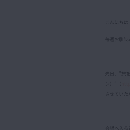
こんにちは
毎週お馴染み
先日、”旅を
ン）”（
htt
させていた
会場へ入る