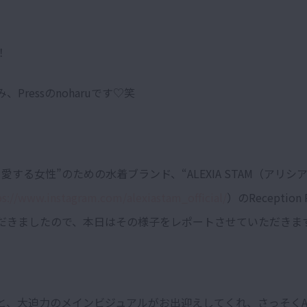
！
、Pressのnoharuです♡笑
愛する女性”のための水着ブランド、“ALEXIA STAM（アリシ
ps://www.instagram.com/alexiastam_official/
）のReception
だきましたので、本日はその様子をレポートさせていただきま
と、大迫力のメインビジュアルがお出迎えしてくれ、さっそくALE