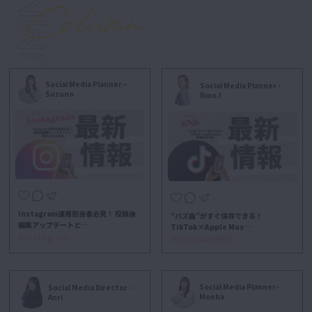
Social Media Planner –
Social Media Planner -
Suzuno
Rino.I
Instagram運用担当者必見！ 投稿後
“バズ曲”がすぐ保存できる！
編集アップデートと…
TikTok×Apple Mus…
#Instagram
##SNS最新情報
Social Media Planner-
Social Media Director -
Moeha
Anri