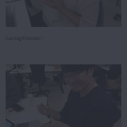
Castingのtanida♡