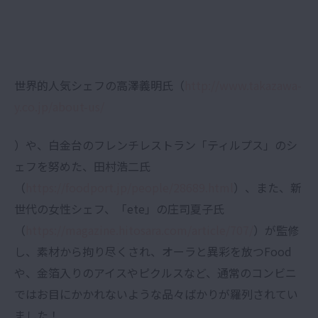
世界的人気シェフの高澤義明氏（
http://www.takazawa-
y.co.jp/about-us/
）や、白金台のフレンチレストラン「ティルプス」のシ
ェフを努めた、田村浩二氏
（
https://foodport.jp/people/28689.html
）、また、新
世代の女性シェフ、「ete」の庄司夏子氏
（
https://magazine.hitosara.com/article/707/
）が監修
し、素材から拘り尽くされ、オーラと異彩を放つFood
や、金箔入りのアイスやピクルスなど、通常のコンビニ
ではお目にかかれないような品々ばかりが羅列されてい
ました！