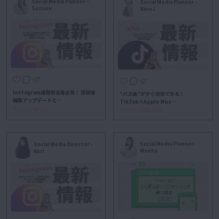
Social Media Planner –
Social Media Planner -
Suzuno
Rino.I
Instagram運用担当者必見！ 投稿後
“バズ曲”がすぐ保存できる！
編集アップデートと…
TikTok×Apple Mus…
#Instagram
##SNS最新情報
Social Media Planner-
Social Media Director -
Moeha
Anri