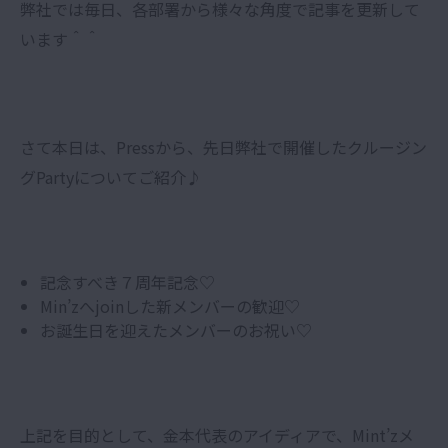
弊社では毎日、各部署から様々な角度で記事を更新して
います＾＾
さて本日は、Pressから、先日弊社で開催したクルージン
グPartyについてご紹介♪
記念すべき７周年記念♡
Min’zへjoinした新メンバーの歓迎♡
お誕生日を迎えたメンバーのお祝い♡
上記を目的として、金本代表のアイディアで、Mint’zメ