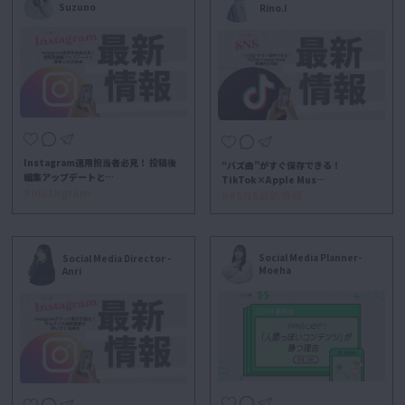
Suzuno
Rino.I
Instagram運用担当者必見！ 投稿後
“バズ曲”がすぐ保存できる！
編集アップデートと…
TikTok×Apple Mus…
#Instagram
##SNS最新情報
Social Media Planner-
Social Media Director -
Moeha
Anri