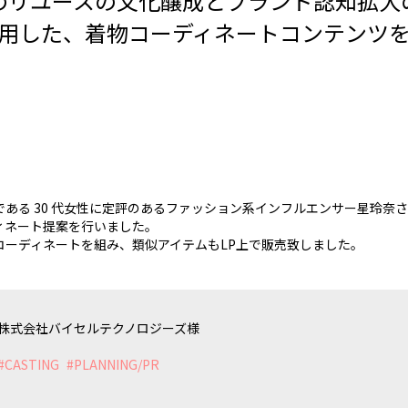
のリユースの文化醸成とブランド認知拡大
用した、着物コーディネートコンテンツ
である 30 代女性に定評のあるファッション系インフルエンサー星玲奈
ィネート提案を行いました。
コーディネートを組み、類似アイテムもLP上で販売致しました。
株式会社バイセルテクノロジーズ様
#
CASTING
#
PLANNING/PR