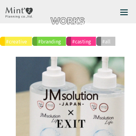
#creative
#branding
#casting
#all
株式会社サン・スマイル
キャスティング / CSR / 商品認知拡大